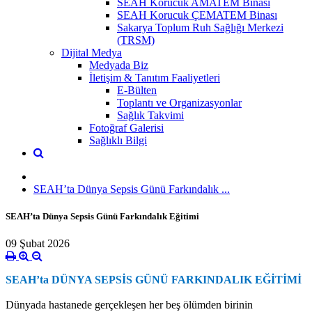
SEAH Korucuk AMATEM Binası
SEAH Korucuk ÇEMATEM Binası
Sakarya Toplum Ruh Sağlığı Merkezi
(TRSM)
Dijital Medya
Medyada Biz
İletişim & Tanıtım Faaliyetleri
E-Bülten
Toplantı ve Organizasyonlar
Sağlık Takvimi
Fotoğraf Galerisi
Sağlıklı Bilgi
SEAH’ta Dünya Sepsis Günü Farkındalık ...
SEAH’ta Dünya Sepsis Günü Farkındalık Eğitimi
09 Şubat 2026
SEAH’ta DÜNYA SEPSİS GÜNÜ FARKINDALIK EĞİTİMİ
Dünyada hastanede gerçekleşen her beş ölümden birinin