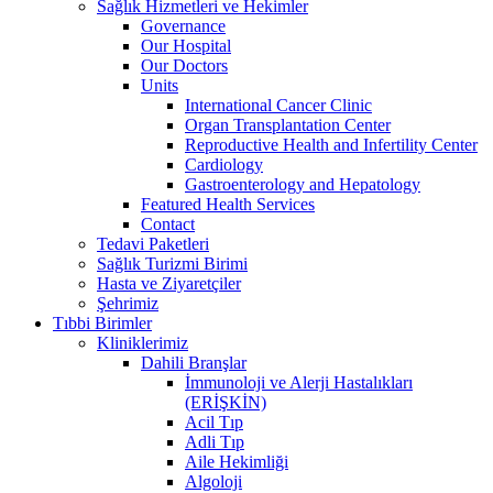
Sağlık Hizmetleri ve Hekimler
Governance
Our Hospital
Our Doctors
Units
International Cancer Clinic
Organ Transplantation Center
Reproductive Health and Infertility Center
Cardiology
Gastroenterology and Hepatology
Featured Health Services
Contact
Tedavi Paketleri
Sağlık Turizmi Birimi
Hasta ve Ziyaretçiler
Şehrimiz
Tıbbi Birimler
Kliniklerimiz
Dahili Branşlar
İmmunoloji ve Alerji Hastalıkları
(ERİŞKİN)
Acil Tıp
Adli Tıp
Aile Hekimliği
Algoloji