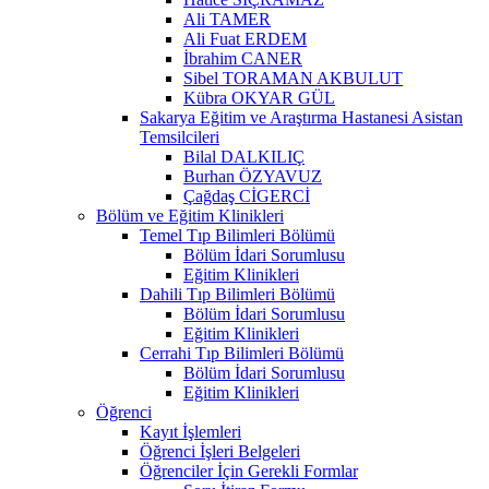
Ali TAMER
Ali Fuat ERDEM
İbrahim CANER
Sibel TORAMAN AKBULUT
Kübra OKYAR GÜL
Sakarya Eğitim ve Araştırma Hastanesi Asistan
Temsilcileri
Bilal DALKILIÇ
Burhan ÖZYAVUZ
Çağdaş CİGERCİ
Bölüm ve Eğitim Klinikleri
Temel Tıp Bilimleri Bölümü
Bölüm İdari Sorumlusu
Eğitim Klinikleri
Dahili Tıp Bilimleri Bölümü
Bölüm İdari Sorumlusu
Eğitim Klinikleri
Cerrahi Tıp Bilimleri Bölümü
Bölüm İdari Sorumlusu
Eğitim Klinikleri
Öğrenci
Kayıt İşlemleri
Öğrenci İşleri Belgeleri
Öğrenciler İçin Gerekli Formlar