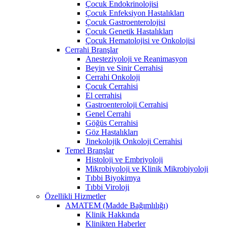
Çocuk Endokrinolojisi
Çocuk Enfeksiyon Hastalıkları
Çocuk Gastroenterolojisi
Çocuk Genetik Hastalıkları
Çocuk Hematolojisi ve Onkolojisi
Cerrahi Branşlar
Anesteziyoloji ve Reanimasyon
Beyin ve Sinir Cerrahisi
Cerrahi Onkoloji
Çocuk Cerrahisi
El cerrahisi
Gastroenteroloji Cerrahisi
Genel Cerrahi
Göğüs Cerrahisi
Göz Hastalıkları
Jinekolojik Onkoloji Cerrahisi
Temel Branşlar
Histoloji ve Embriyoloji
Mikrobiyoloji ve Klinik Mikrobiyoloji
Tıbbi Biyokimya
Tıbbi Viroloji
Özellikli Hizmetler
AMATEM (Madde Bağımlılığı)
Klinik Hakkında
Klinikten Haberler