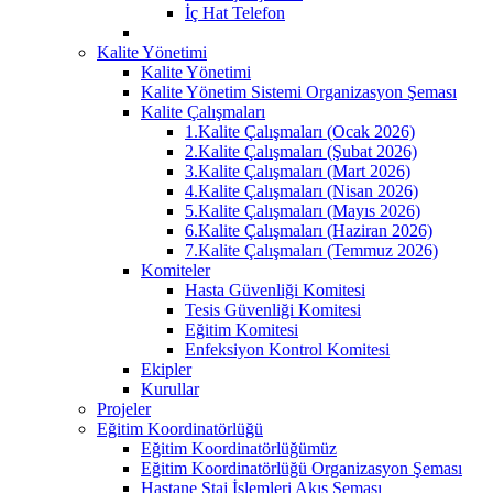
İç Hat Telefon
Kalite Yönetimi
Kalite Yönetimi
Kalite Yönetim Sistemi Organizasyon Şeması
Kalite Çalışmaları
1.Kalite Çalışmaları (Ocak 2026)
2.Kalite Çalışmaları (Şubat 2026)
3.Kalite Çalışmaları (Mart 2026)
4.Kalite Çalışmaları (Nisan 2026)
5.Kalite Çalışmaları (Mayıs 2026)
6.Kalite Çalışmaları (Haziran 2026)
7.Kalite Çalışmaları (Temmuz 2026)
Komiteler
Hasta Güvenliği Komitesi
Tesis Güvenliği Komitesi
Eğitim Komitesi
Enfeksiyon Kontrol Komitesi
Ekipler
Kurullar
Projeler
Eğitim Koordinatörlüğü
Eğitim Koordinatörlüğümüz
Eğitim Koordinatörlüğü Organizasyon Şeması
Hastane Staj İşlemleri Akış Şeması