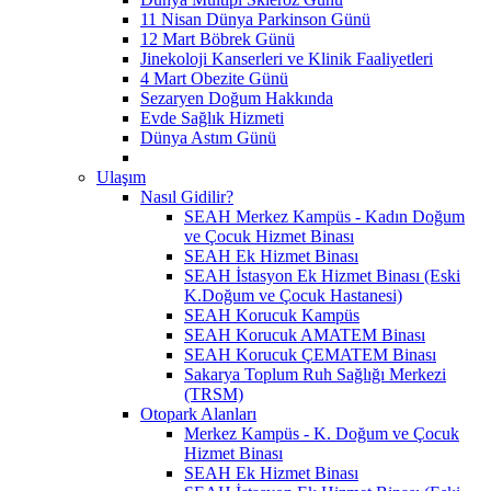
11 Nisan Dünya Parkinson Günü
12 Mart Böbrek Günü
Jinekoloji Kanserleri ve Klinik Faaliyetleri
4 Mart Obezite Günü
Sezaryen Doğum Hakkında
Evde Sağlık Hizmeti
Dünya Astım Günü
Ulaşım
Nasıl Gidilir?
SEAH Merkez Kampüs - Kadın Doğum
ve Çocuk Hizmet Binası
SEAH Ek Hizmet Binası
SEAH İstasyon Ek Hizmet Binası (Eski
K.Doğum ve Çocuk Hastanesi)
SEAH Korucuk Kampüs
SEAH Korucuk AMATEM Binası
SEAH Korucuk ÇEMATEM Binası
Sakarya Toplum Ruh Sağlığı Merkezi
(TRSM)
Otopark Alanları
Merkez Kampüs - K. Doğum ve Çocuk
Hizmet Binası
SEAH Ek Hizmet Binası