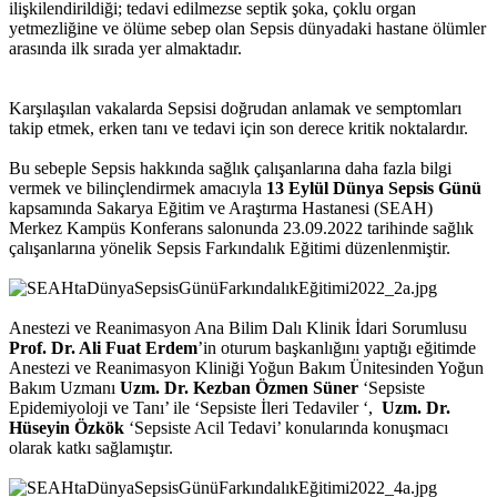
ilişkilendirildiği; tedavi edilmezse septik şoka, çoklu organ
yetmezliğine ve ölüme sebep olan Sepsis dünyadaki hastane ölümler
arasında ilk sırada yer almaktadır.
Karşılaşılan vakalarda Sepsisi doğrudan anlamak ve semptomları
takip etmek, erken tanı ve tedavi için son derece kritik noktalardır.
Bu sebeple Sepsis hakkında sağlık çalışanlarına daha fazla bilgi
vermek ve bilinçlendirmek amacıyla
13 Eylül Dünya Sepsis Günü
kapsamında Sakarya Eğitim ve Araştırma Hastanesi (SEAH)
Merkez Kampüs Konferans salonunda 23.09.2022 tarihinde sağlık
çalışanlarına yönelik Sepsis Farkındalık Eğitimi düzenlenmiştir.
Anestezi ve Reanimasyon Ana Bilim Dalı Klinik İdari Sorumlusu
Prof. Dr. Ali Fuat Erdem
’in oturum başkanlığını yaptığı eğitimde
Anestezi ve Reanimasyon Kliniği Yoğun Bakım Ünitesinden Yoğun
Bakım Uzmanı
Uzm. Dr. Kezban Özmen Süner
‘Sepsiste
Epidemiyoloji ve Tanı’ ile ‘Sepsiste İleri Tedaviler ‘,
Uzm. Dr.
Hüseyin Özkök
‘Sepsiste Acil Tedavi’ konularında konuşmacı
olarak katkı sağlamıştır.