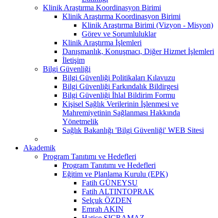
Klinik Araştırma Koordinasyon Birimi
Klinik Araştırma Koordinasyon Birimi
Klinik Araştırma Birimi (Vizyon - Misyon)
Görev ve Sorumluluklar
Klinik Araştırma İşlemleri
Danışmanlık, Konuşmacı, Diğer Hizmet İşlemleri
İletişim
Bilgi Güvenliği
Bilgi Güvenliği Politikaları Kılavuzu
Bilgi Güvenliği Farkındalık Bildirgesi
Bilgi Güvenliği İhlal Bildirim Formu
Kişisel Sağlık Verilerinin İşlenmesi ve
Mahremiyetinin Sağlanması Hakkında
Yönetmelik
Sağlık Bakanlığı 'Bilgi Güvenliği' WEB Sitesi
Akademik
Program Tanıtımı ve Hedefleri
Program Tanıtımı ve Hedefleri
Eğitim ve Planlama Kurulu (EPK)
Fatih GÜNEYSU
Fatih ALTINTOPRAK
Selçuk ÖZDEN
Emrah AKIN
Hatice SIÇRAMAZ