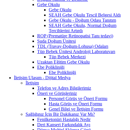
Gebe Okulu
Gebe Okulu
SEAH Gebe Okulu Tescil Belgesi Aldı
Gebe Okulu - Doğum Odası Tanıtım
SEAH Gebe Okulu, Normal Doğum
Tercihlerini Artırdı
ROP (Prematüre Retinopatisi Tanı tedavi)
Suda Doğum Ünitesi
TDL (Travay-Doğum-Lohusa) Odaları
Tüp Bebek Ünitesi Androloji Laboratuvarı
Tüp Bebek Merkezi
Uzaktan Eğitim Gebe Okulu
Ebe Polikliniği
Ebe Polikliniği
İletişim Ulaşım - Dijital Medya
İletişim
Telefon ve Adres Bilgilerimiz
Öneri ve Görüşleriniz
Personel Görüş ve Öneri Formu
Hasta Görüş ve Öneri Formu
Genel Bilgi ve İletişim Formu
Sağlığınız İçin Bir Dakikanız Var Mı?
Fenilketonüri Hastalığı Nedir
Deri Kanseri Farkındalık Ayı
Dünya Multipl Skleroz Günü