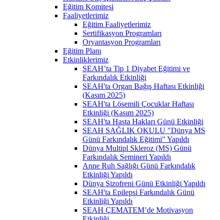
Eğitim Komitesi
Faaliyetlerimiz
Eğitim Faaliyetlerimiz
Sertifikasyon Programları
Oryantasyon Programları
Eğitim Planı
Etkinliklerimiz
SEAH’ta Tip 1 Diyabet Eğitimi ve
Farkındalık Etkinliği
SEAH'ta Organ Bağış Haftası Etkinliği
(Kasım 2025)
SEAH'ta Lösemili Çocuklar Haftası
Etkinliği (Kasım 2025)
SEAH'ta Hasta Hakları Günü Etkinliği
SEAH SAĞLIK OKULU "Dünya MS
Günü Farkındalık Eğitimi" Yapıldı
Dünya Multipl Skleroz (MS) Günü
Farkındalık Semineri Yapıldı
Anne Ruh Sağlığı Günü Farkındalık
Etkinliği Yapıldı
Dünya Şizofreni Günü Etkinliği Yapıldı
SEAH'ta Epilepsi Farkındalık Günü
Etkinliği Yapıldı
SEAH ÇEMATEM’de Motivasyon
Etkinliği