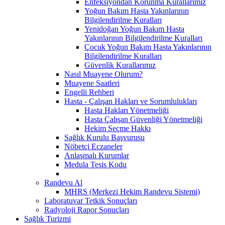
Enfeksiyondan Korunma Kurallarımız
Yoğun Bakım Hasta Yakınlarının
Bilgilendirilme Kuralları
Yenidoğan Yoğun Bakım Hasta
Yakınlarının Bilgilendirilme Kuralları
Çocuk Yoğun Bakım Hasta Yakınlarının
Bilgilendirilme Kuralları
Güvenlik Kurallarımız
Nasıl Muayene Olurum?
Muayene Saatleri
Engelli Rehberi
Hasta - Çalışan Hakları ve Sorumlulukları
Hasta Hakları Yönetmeliği
Hasta Çalışan Güvenliği Yönetmeliği
Hekim Seçme Hakkı
Sağlık Kurulu Başvurusu
Nöbetçi Eczaneler
Anlaşmalı Kurumlar
Medula Tesis Kodu
Randevu Al
MHRS (Merkezi Hekim Randevu Sistemi)
Laboratuvar Tetkik Sonuçları
Radyoloji Rapor Sonuçları
Sağlık Turizmi