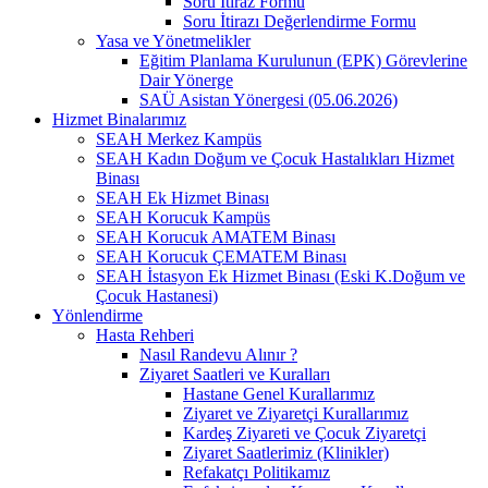
Soru İtiraz Formu
Soru İtirazı Değerlendirme Formu
Yasa ve Yönetmelikler
Eğitim Planlama Kurulunun (EPK) Görevlerine
Dair Yönerge
SAÜ Asistan Yönergesi (05.06.2026)
Hizmet Binalarımız
SEAH Merkez Kampüs
SEAH Kadın Doğum ve Çocuk Hastalıkları Hizmet
Binası
SEAH Ek Hizmet Binası
SEAH Korucuk Kampüs
SEAH Korucuk AMATEM Binası
SEAH Korucuk ÇEMATEM Binası
SEAH İstasyon Ek Hizmet Binası (Eski K.Doğum ve
Çocuk Hastanesi)
Yönlendirme
Hasta Rehberi
Nasıl Randevu Alınır ?
Ziyaret Saatleri ve Kuralları
Hastane Genel Kurallarımız
Ziyaret ve Ziyaretçi Kurallarımız
Kardeş Ziyareti ve Çocuk Ziyaretçi
Ziyaret Saatlerimiz (Klinikler)
Refakatçı Politikamız