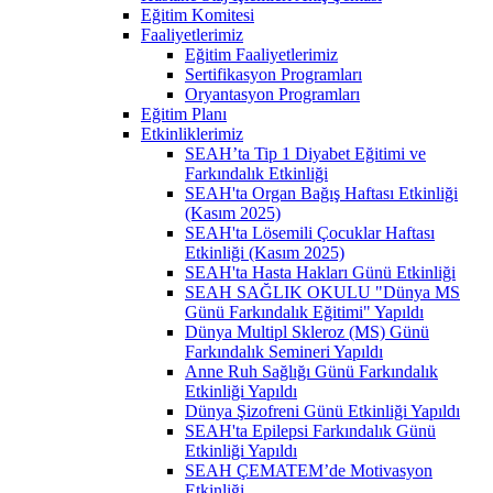
Eğitim Komitesi
Faaliyetlerimiz
Eğitim Faaliyetlerimiz
Sertifikasyon Programları
Oryantasyon Programları
Eğitim Planı
Etkinliklerimiz
SEAH’ta Tip 1 Diyabet Eğitimi ve
Farkındalık Etkinliği
SEAH'ta Organ Bağış Haftası Etkinliği
(Kasım 2025)
SEAH'ta Lösemili Çocuklar Haftası
Etkinliği (Kasım 2025)
SEAH'ta Hasta Hakları Günü Etkinliği
SEAH SAĞLIK OKULU "Dünya MS
Günü Farkındalık Eğitimi" Yapıldı
Dünya Multipl Skleroz (MS) Günü
Farkındalık Semineri Yapıldı
Anne Ruh Sağlığı Günü Farkındalık
Etkinliği Yapıldı
Dünya Şizofreni Günü Etkinliği Yapıldı
SEAH'ta Epilepsi Farkındalık Günü
Etkinliği Yapıldı
SEAH ÇEMATEM’de Motivasyon
Etkinliği