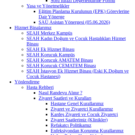
Soru İtirazı Değerlendirme Formu
Yasa ve Yönetmelikler
Eğitim Planlama Kurulunun (EPK) Görevlerine
Dair Yönerge
SAÜ Asistan Yönergesi (05.06.2026)
Hizmet Binalarımız
SEAH Merkez Kampüs
SEAH Kadın Doğum ve Çocuk Hastalıkları Hizmet
Binası
SEAH Ek Hizmet Binası
SEAH Korucuk Kampüs
SEAH Korucuk AMATEM Binası
SEAH Korucuk ÇEMATEM Binası
SEAH İstasyon Ek Hizmet Binası (Eski K.Doğum ve
Çocuk Hastanesi)
Yönlendirme
Hasta Rehberi
Nasıl Randevu Alınır ?
Ziyaret Saatleri ve Kuralları
Hastane Genel Kurallarımız
Ziyaret ve Ziyaretçi Kurallarımız
Kardeş Ziyareti ve Çocuk Ziyaretçi
Ziyaret Saatlerimiz (Klinikler)
Refakatçı Politikamız
Enfeksiyondan Korunma Kurallarımız