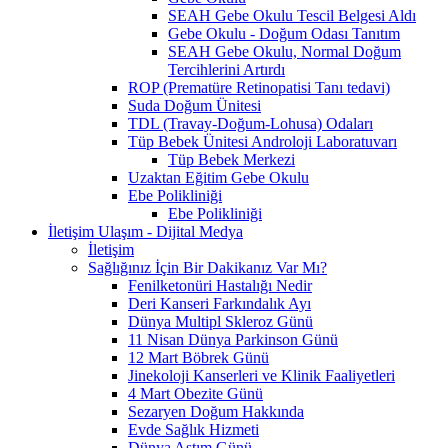
SEAH Gebe Okulu Tescil Belgesi Aldı
Gebe Okulu - Doğum Odası Tanıtım
SEAH Gebe Okulu, Normal Doğum
Tercihlerini Artırdı
ROP (Prematüre Retinopatisi Tanı tedavi)
Suda Doğum Ünitesi
TDL (Travay-Doğum-Lohusa) Odaları
Tüp Bebek Ünitesi Androloji Laboratuvarı
Tüp Bebek Merkezi
Uzaktan Eğitim Gebe Okulu
Ebe Polikliniği
Ebe Polikliniği
İletişim Ulaşım - Dijital Medya
İletişim
Sağlığınız İçin Bir Dakikanız Var Mı?
Fenilketonüri Hastalığı Nedir
Deri Kanseri Farkındalık Ayı
Dünya Multipl Skleroz Günü
11 Nisan Dünya Parkinson Günü
12 Mart Böbrek Günü
Jinekoloji Kanserleri ve Klinik Faaliyetleri
4 Mart Obezite Günü
Sezaryen Doğum Hakkında
Evde Sağlık Hizmeti
Dünya Astım Günü