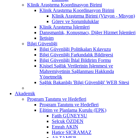
Klinik Araştırma Koordinasyon Birimi
Klinik Araştırma Koordinasyon Birimi
Klinik Araştırma Birimi (Vizyon - Misyon)
Görev ve Sorumluluklar
Klinik Araştırma İşlemleri
Danışmanlık, Konuşmacı, Diğer Hizmet İşlemleri
İletişim
Bilgi Güvenliği
Bilgi Güvenliği Politikaları Kılavuzu
Bilgi Güvenliği Farkındalık Bildirgesi
Bilgi Güvenliği İhlal Bildirim Formu
Kişisel Sağlık Verilerinin İşlenmesi ve
Mahremiyetinin Sağlanması Hakkında
Yönetmelik
Sağlık Bakanlığı 'Bilgi Güvenliği' WEB Sitesi
Akademik
Program Tanıtımı ve Hedefleri
Program Tanıtımı ve Hedefleri
Eğitim ve Planlama Kurulu (EPK)
Fatih GÜNEYSU
Selçuk ÖZDEN
Emrah AKIN
Hatice SIÇRAMAZ
Ali TAMER