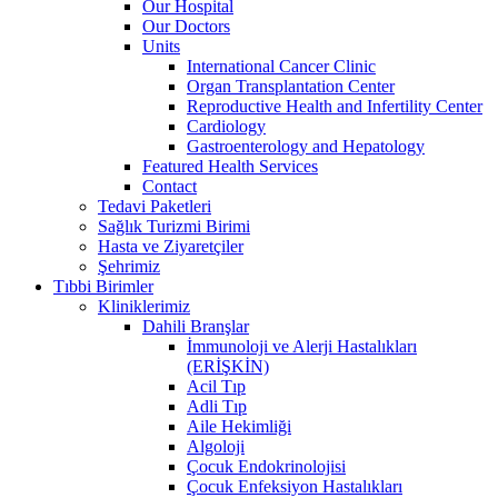
Our Hospital
Our Doctors
Units
International Cancer Clinic
Organ Transplantation Center
Reproductive Health and Infertility Center
Cardiology
Gastroenterology and Hepatology
Featured Health Services
Contact
Tedavi Paketleri
Sağlık Turizmi Birimi
Hasta ve Ziyaretçiler
Şehrimiz
Tıbbi Birimler
Kliniklerimiz
Dahili Branşlar
İmmunoloji ve Alerji Hastalıkları
(ERİŞKİN)
Acil Tıp
Adli Tıp
Aile Hekimliği
Algoloji
Çocuk Endokrinolojisi
Çocuk Enfeksiyon Hastalıkları