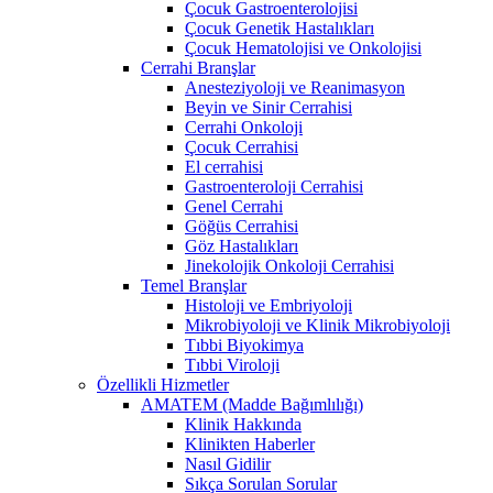
Çocuk Gastroenterolojisi
Çocuk Genetik Hastalıkları
Çocuk Hematolojisi ve Onkolojisi
Cerrahi Branşlar
Anesteziyoloji ve Reanimasyon
Beyin ve Sinir Cerrahisi
Cerrahi Onkoloji
Çocuk Cerrahisi
El cerrahisi
Gastroenteroloji Cerrahisi
Genel Cerrahi
Göğüs Cerrahisi
Göz Hastalıkları
Jinekolojik Onkoloji Cerrahisi
Temel Branşlar
Histoloji ve Embriyoloji
Mikrobiyoloji ve Klinik Mikrobiyoloji
Tıbbi Biyokimya
Tıbbi Viroloji
Özellikli Hizmetler
AMATEM (Madde Bağımlılığı)
Klinik Hakkında
Klinikten Haberler
Nasıl Gidilir
Sıkça Sorulan Sorular