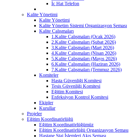
İç Hat Telefon
Kalite Yönetimi
Kalite Yönetimi
Kalite Yönetim Sistemi Organizasyon Şeması
Kalite Çalışmaları
1.Kalite Çalışmaları (Ocak 2026)
2.Kalite Çalışmaları (Şubat 2026)
3.Kalite Çalışmaları (Mart 2026)
4.Kalite Çalışmaları (Nisan 2026)
5.Kalite Çalışmaları (Mayıs 2026)
6.Kalite Çalışmaları (Haziran 2026)
7.Kalite Çalışmaları (Temmuz 2026)
Komiteler
Hasta Güvenliği Komitesi
Tesis Güvenliği Komitesi
Eğitim Komitesi
Enfeksiyon Kontrol Komitesi
Ekipler
Kurullar
Projeler
Eğitim Koordinatörlüğü
Eğitim Koordinatörlüğümüz
Eğitim Koordinatörlüğü Organizasyon Şeması
Hastane Staj İşlemleri Akış Şeması