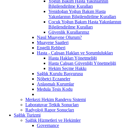
Yoğun Bakım Hasta Yakınlarının
Bilgilendirilme Kuralları
Yenidoğan Yoğun Bakım Hasta
Yakınlarının Bilgilendirilme Kuralları
Çocuk Yoğun Bakım Hasta Yakınlarının
Bilgilendirilme Kuralları
Güvenlik Kurallarımız
Nasıl Muayene Olurum?
Muayene Saatleri
Engelli Rehberi
Hasta - Çalışan Hakları ve Sorumlulukları
Hasta Hakları Yönetmeliği
Hasta Çalışan Güvenliği Yönetmeliği
Hekim Seçme Hakkı
Sağlık Kurulu Başvurusu
Nöbetçi Eczaneler
Anlaşmalı Kurumlar
Medula Tesis Kodu
Merkezi Hekim Randevu Sistemi
Laboratuvar Tetkik Sonuçları
Radyoloji Rapor Sonuçları
Sağlık Turizmi
Sağlık Hizmetleri ve Hekimler
Governance