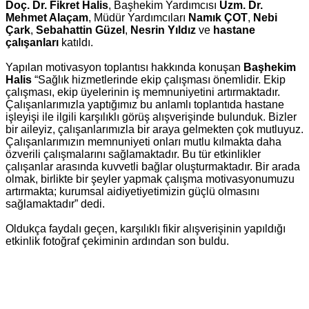
Doç. Dr. Fikret Halis
, Başhekim Yardımcısı
Uzm. Dr.
Mehmet Alaçam
, Müdür Yardımcıları
Namık ÇOT
,
Nebi
Çark
,
Sebahattin Güzel
,
Nesrin Yıldız
ve
hastane
çalışanları
katıldı.
Yapılan motivasyon toplantısı hakkında konuşan
Başhekim
Halis
“Sağlık hizmetlerinde ekip çalışması önemlidir. Ekip
çalışması, ekip üyelerinin iş memnuniyetini artırmaktadır.
Çalışanlarımızla yaptığımız bu anlamlı toplantıda hastane
işleyişi ile ilgili karşılıklı görüş alışverişinde bulunduk. Bizler
bir aileyiz, çalışanlarımızla bir araya gelmekten çok mutluyuz.
Çalışanlarımızın memnuniyeti onları mutlu kılmakta daha
özverili çalışmalarını sağlamaktadır. Bu tür etkinlikler
çalışanlar arasında kuvvetli bağlar oluşturmaktadır. Bir arada
olmak, birlikte bir şeyler yapmak çalışma motivasyonumuzu
artırmakta; kurumsal aidiyetiyetimizin güçlü olmasını
sağlamaktadır” dedi.
Oldukça faydalı geçen, karşılıklı fikir alışverişinin yapıldığı
etkinlik fotoğraf çekiminin ardından son buldu.