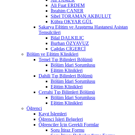
Ali Fuat ERDEM
İbrahim CANER
Sibel TORAMAN AKBULUT
Kübra OKYAR GÜL
Sakarya Eğitim ve Araştırma Hastanesi Asistan
Temsilcileri
Bilal DALKILIÇ
Burhan ÖZYAVUZ
Çağdaş CİGERCİ
Bölüm ve Eğitim Klinikleri
Temel Tıp Bilimleri Bölümü
Bölüm İdari Sorumlusu
Eğitim Klinikleri
Dahili Tıp Bilimleri Bölümü
Bölüm İdari Sorumlusu
Eğitim Klinikleri
Cerrahi Tıp Bilimleri Bölümü
Bölüm İdari Sorumlusu
Eğitim Klinikleri
Öğrenci
Kayıt İşlemleri
Öğrenci İşleri Belgeleri
Öğrenciler İçin Gerekli Formlar
Soru İtiraz Formu