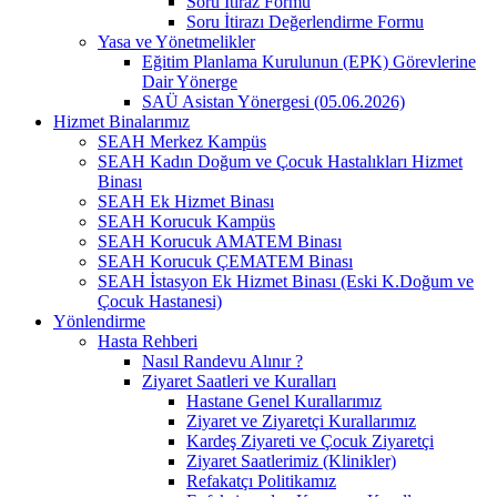
Soru İtiraz Formu
Soru İtirazı Değerlendirme Formu
Yasa ve Yönetmelikler
Eğitim Planlama Kurulunun (EPK) Görevlerine
Dair Yönerge
SAÜ Asistan Yönergesi (05.06.2026)
Hizmet Binalarımız
SEAH Merkez Kampüs
SEAH Kadın Doğum ve Çocuk Hastalıkları Hizmet
Binası
SEAH Ek Hizmet Binası
SEAH Korucuk Kampüs
SEAH Korucuk AMATEM Binası
SEAH Korucuk ÇEMATEM Binası
SEAH İstasyon Ek Hizmet Binası (Eski K.Doğum ve
Çocuk Hastanesi)
Yönlendirme
Hasta Rehberi
Nasıl Randevu Alınır ?
Ziyaret Saatleri ve Kuralları
Hastane Genel Kurallarımız
Ziyaret ve Ziyaretçi Kurallarımız
Kardeş Ziyareti ve Çocuk Ziyaretçi
Ziyaret Saatlerimiz (Klinikler)
Refakatçı Politikamız