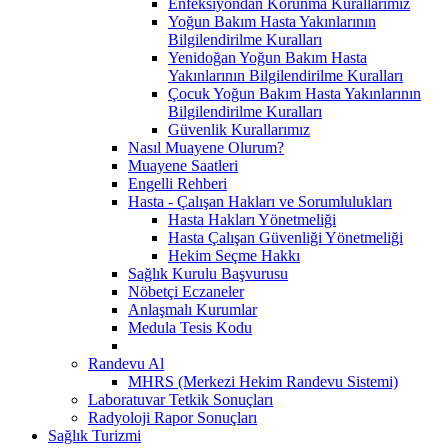
Enfeksiyondan Korunma Kurallarımız
Yoğun Bakım Hasta Yakınlarının
Bilgilendirilme Kuralları
Yenidoğan Yoğun Bakım Hasta
Yakınlarının Bilgilendirilme Kuralları
Çocuk Yoğun Bakım Hasta Yakınlarının
Bilgilendirilme Kuralları
Güvenlik Kurallarımız
Nasıl Muayene Olurum?
Muayene Saatleri
Engelli Rehberi
Hasta - Çalışan Hakları ve Sorumlulukları
Hasta Hakları Yönetmeliği
Hasta Çalışan Güvenliği Yönetmeliği
Hekim Seçme Hakkı
Sağlık Kurulu Başvurusu
Nöbetçi Eczaneler
Anlaşmalı Kurumlar
Medula Tesis Kodu
Randevu Al
MHRS (Merkezi Hekim Randevu Sistemi)
Laboratuvar Tetkik Sonuçları
Radyoloji Rapor Sonuçları
Sağlık Turizmi