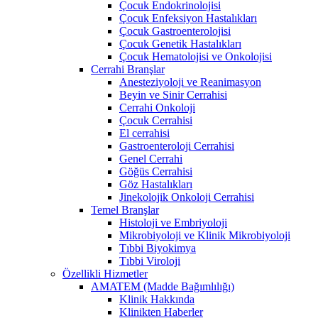
Çocuk Endokrinolojisi
Çocuk Enfeksiyon Hastalıkları
Çocuk Gastroenterolojisi
Çocuk Genetik Hastalıkları
Çocuk Hematolojisi ve Onkolojisi
Cerrahi Branşlar
Anesteziyoloji ve Reanimasyon
Beyin ve Sinir Cerrahisi
Cerrahi Onkoloji
Çocuk Cerrahisi
El cerrahisi
Gastroenteroloji Cerrahisi
Genel Cerrahi
Göğüs Cerrahisi
Göz Hastalıkları
Jinekolojik Onkoloji Cerrahisi
Temel Branşlar
Histoloji ve Embriyoloji
Mikrobiyoloji ve Klinik Mikrobiyoloji
Tıbbi Biyokimya
Tıbbi Viroloji
Özellikli Hizmetler
AMATEM (Madde Bağımlılığı)
Klinik Hakkında
Klinikten Haberler