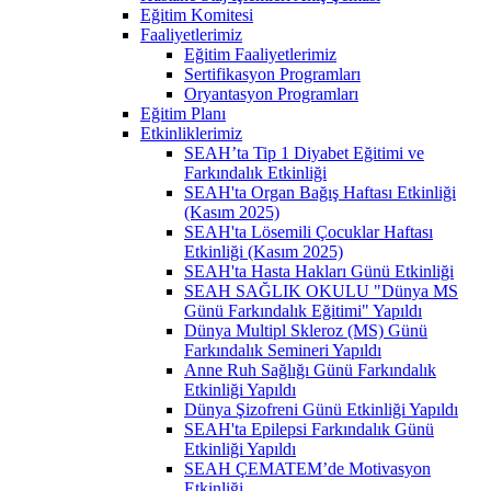
Eğitim Komitesi
Faaliyetlerimiz
Eğitim Faaliyetlerimiz
Sertifikasyon Programları
Oryantasyon Programları
Eğitim Planı
Etkinliklerimiz
SEAH’ta Tip 1 Diyabet Eğitimi ve
Farkındalık Etkinliği
SEAH'ta Organ Bağış Haftası Etkinliği
(Kasım 2025)
SEAH'ta Lösemili Çocuklar Haftası
Etkinliği (Kasım 2025)
SEAH'ta Hasta Hakları Günü Etkinliği
SEAH SAĞLIK OKULU "Dünya MS
Günü Farkındalık Eğitimi" Yapıldı
Dünya Multipl Skleroz (MS) Günü
Farkındalık Semineri Yapıldı
Anne Ruh Sağlığı Günü Farkındalık
Etkinliği Yapıldı
Dünya Şizofreni Günü Etkinliği Yapıldı
SEAH'ta Epilepsi Farkındalık Günü
Etkinliği Yapıldı
SEAH ÇEMATEM’de Motivasyon
Etkinliği