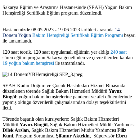
Sakarya Eğitim ve Araştırma Hastanesinde (SEAH) Yoğun Bakım
Hemşireliği Sertifikalı Eğitim programı düzenlendi.
Hastanemizde 08.05.2023 - 19.06.2023 tarihleri arasında
14.
Dönem Yoğun
Bakım Hemşireliği Sertifikalı Eğitim Programı
başarı
ile tamamlandı.
120 saat teorik, 120 saat uygulamalı eğitimin yer aldığı
240 saat
süren eğitim programı Sakarya genelinden ve çevre illerden katılan
19 yoğun bakım hemşiresi
ile tamamlandı.
SEAH Kadın Doğum ve Çocuk Hastalıkları Hizmet Binasında
düzenlenen törende Sağlık Bakım Hizmetleri Müdürü
Yavuz
Bingöl
; yoğun bakım hemşirelerine pandemi ve afet dönemlerinde
yapmış olduğu özverilerili çalışmalarından dolayı teşekkürlerini
iletti.
Törende başarılı olan kursiyerlere;
Sağlık Bakım Hizmetleri
Müdürü
Yavuz Bingöl,
Sağlık Bakım Hizmetleri Müdür Yardımcısı
Dilek Arslan
, Sağlık Bakım Hizmetleri Müdür Yardımcısı
Filiz
Kuni
, Program Sorumlusu
Şifanur Aktekin
, Süpervisör
Ebru