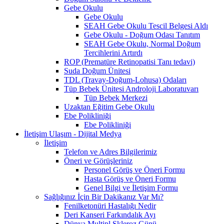
Gebe Okulu
Gebe Okulu
SEAH Gebe Okulu Tescil Belgesi Aldı
Gebe Okulu - Doğum Odası Tanıtım
SEAH Gebe Okulu, Normal Doğum
Tercihlerini Artırdı
ROP (Prematüre Retinopatisi Tanı tedavi)
Suda Doğum Ünitesi
TDL (Travay-Doğum-Lohusa) Odaları
Tüp Bebek Ünitesi Androloji Laboratuvarı
Tüp Bebek Merkezi
Uzaktan Eğitim Gebe Okulu
Ebe Polikliniği
Ebe Polikliniği
İletişim Ulaşım - Dijital Medya
İletişim
Telefon ve Adres Bilgilerimiz
Öneri ve Görüşleriniz
Personel Görüş ve Öneri Formu
Hasta Görüş ve Öneri Formu
Genel Bilgi ve İletişim Formu
Sağlığınız İçin Bir Dakikanız Var Mı?
Fenilketonüri Hastalığı Nedir
Deri Kanseri Farkındalık Ayı
Dünya Multipl Skleroz Günü