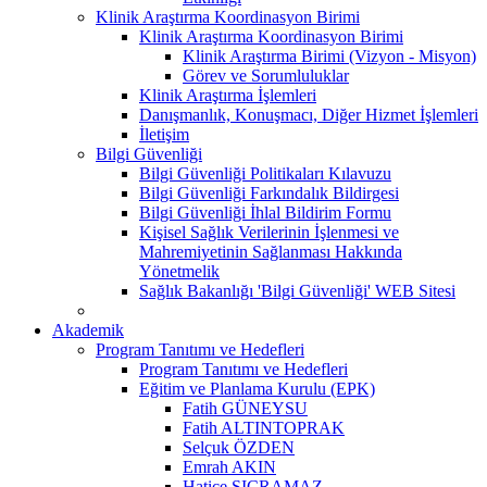
Klinik Araştırma Koordinasyon Birimi
Klinik Araştırma Koordinasyon Birimi
Klinik Araştırma Birimi (Vizyon - Misyon)
Görev ve Sorumluluklar
Klinik Araştırma İşlemleri
Danışmanlık, Konuşmacı, Diğer Hizmet İşlemleri
İletişim
Bilgi Güvenliği
Bilgi Güvenliği Politikaları Kılavuzu
Bilgi Güvenliği Farkındalık Bildirgesi
Bilgi Güvenliği İhlal Bildirim Formu
Kişisel Sağlık Verilerinin İşlenmesi ve
Mahremiyetinin Sağlanması Hakkında
Yönetmelik
Sağlık Bakanlığı 'Bilgi Güvenliği' WEB Sitesi
Akademik
Program Tanıtımı ve Hedefleri
Program Tanıtımı ve Hedefleri
Eğitim ve Planlama Kurulu (EPK)
Fatih GÜNEYSU
Fatih ALTINTOPRAK
Selçuk ÖZDEN
Emrah AKIN
Hatice SIÇRAMAZ