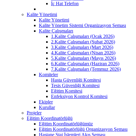
İç Hat Telefon
Kalite Yönetimi
Kalite Yönetimi
Kalite Yönetim Sistemi Organizasyon Şeması
Kalite Çalışmaları
1.Kalite Çalışmaları (Ocak 2026)
2.Kalite Çalışmaları (Şubat 2026)
3.Kalite Çalışmaları (Mart 2026)
4.Kalite Çalışmaları (Nisan 2026)
5.Kalite Çalışmaları (Mayıs 2026)
6.Kalite Çalışmaları (Haziran 2026)
7.Kalite Çalışmaları (Temmuz 2026)
Komiteler
Hasta Güvenliği Komitesi
Tesis Güvenliği Komitesi
Eğitim Komitesi
Enfeksiyon Kontrol Komitesi
Ekipler
Kurullar
Projeler
Eğitim Koordinatörlüğü
Eğitim Koordinatörlüğümüz
Eğitim Koordinatörlüğü Organizasyon Şeması
Hastane Staj İşlemleri Akış Şeması