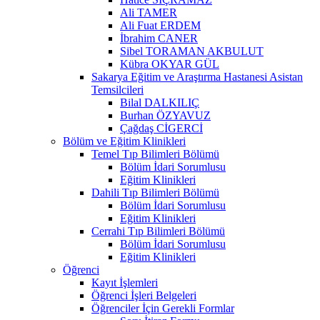
Ali TAMER
Ali Fuat ERDEM
İbrahim CANER
Sibel TORAMAN AKBULUT
Kübra OKYAR GÜL
Sakarya Eğitim ve Araştırma Hastanesi Asistan
Temsilcileri
Bilal DALKILIÇ
Burhan ÖZYAVUZ
Çağdaş CİGERCİ
Bölüm ve Eğitim Klinikleri
Temel Tıp Bilimleri Bölümü
Bölüm İdari Sorumlusu
Eğitim Klinikleri
Dahili Tıp Bilimleri Bölümü
Bölüm İdari Sorumlusu
Eğitim Klinikleri
Cerrahi Tıp Bilimleri Bölümü
Bölüm İdari Sorumlusu
Eğitim Klinikleri
Öğrenci
Kayıt İşlemleri
Öğrenci İşleri Belgeleri
Öğrenciler İçin Gerekli Formlar