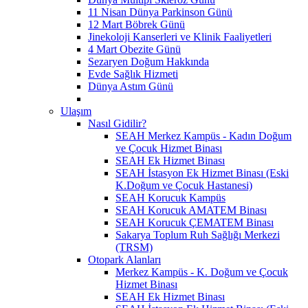
11 Nisan Dünya Parkinson Günü
12 Mart Böbrek Günü
Jinekoloji Kanserleri ve Klinik Faaliyetleri
4 Mart Obezite Günü
Sezaryen Doğum Hakkında
Evde Sağlık Hizmeti
Dünya Astım Günü
Ulaşım
Nasıl Gidilir?
SEAH Merkez Kampüs - Kadın Doğum
ve Çocuk Hizmet Binası
SEAH Ek Hizmet Binası
SEAH İstasyon Ek Hizmet Binası (Eski
K.Doğum ve Çocuk Hastanesi)
SEAH Korucuk Kampüs
SEAH Korucuk AMATEM Binası
SEAH Korucuk ÇEMATEM Binası
Sakarya Toplum Ruh Sağlığı Merkezi
(TRSM)
Otopark Alanları
Merkez Kampüs - K. Doğum ve Çocuk
Hizmet Binası
SEAH Ek Hizmet Binası