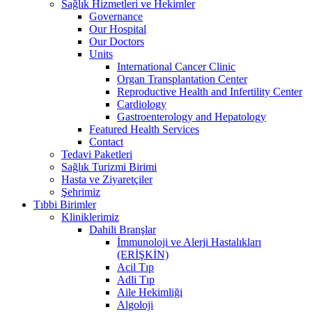
Sağlık Hizmetleri ve Hekimler
Governance
Our Hospital
Our Doctors
Units
International Cancer Clinic
Organ Transplantation Center
Reproductive Health and Infertility Center
Cardiology
Gastroenterology and Hepatology
Featured Health Services
Contact
Tedavi Paketleri
Sağlık Turizmi Birimi
Hasta ve Ziyaretçiler
Şehrimiz
Tıbbi Birimler
Kliniklerimiz
Dahili Branşlar
İmmunoloji ve Alerji Hastalıkları
(ERİŞKİN)
Acil Tıp
Adli Tıp
Aile Hekimliği
Algoloji