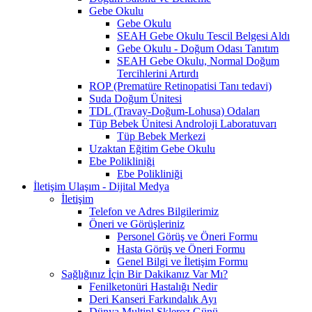
Gebe Okulu
Gebe Okulu
SEAH Gebe Okulu Tescil Belgesi Aldı
Gebe Okulu - Doğum Odası Tanıtım
SEAH Gebe Okulu, Normal Doğum
Tercihlerini Artırdı
ROP (Prematüre Retinopatisi Tanı tedavi)
Suda Doğum Ünitesi
TDL (Travay-Doğum-Lohusa) Odaları
Tüp Bebek Ünitesi Androloji Laboratuvarı
Tüp Bebek Merkezi
Uzaktan Eğitim Gebe Okulu
Ebe Polikliniği
Ebe Polikliniği
İletişim Ulaşım - Dijital Medya
İletişim
Telefon ve Adres Bilgilerimiz
Öneri ve Görüşleriniz
Personel Görüş ve Öneri Formu
Hasta Görüş ve Öneri Formu
Genel Bilgi ve İletişim Formu
Sağlığınız İçin Bir Dakikanız Var Mı?
Fenilketonüri Hastalığı Nedir
Deri Kanseri Farkındalık Ayı
Dünya Multipl Skleroz Günü