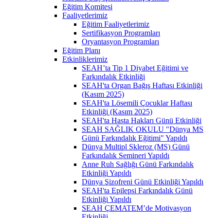
Eğitim Komitesi
Faaliyetlerimiz
Eğitim Faaliyetlerimiz
Sertifikasyon Programları
Oryantasyon Programları
Eğitim Planı
Etkinliklerimiz
SEAH’ta Tip 1 Diyabet Eğitimi ve
Farkındalık Etkinliği
SEAH'ta Organ Bağış Haftası Etkinliği
(Kasım 2025)
SEAH'ta Lösemili Çocuklar Haftası
Etkinliği (Kasım 2025)
SEAH'ta Hasta Hakları Günü Etkinliği
SEAH SAĞLIK OKULU "Dünya MS
Günü Farkındalık Eğitimi" Yapıldı
Dünya Multipl Skleroz (MS) Günü
Farkındalık Semineri Yapıldı
Anne Ruh Sağlığı Günü Farkındalık
Etkinliği Yapıldı
Dünya Şizofreni Günü Etkinliği Yapıldı
SEAH'ta Epilepsi Farkındalık Günü
Etkinliği Yapıldı
SEAH ÇEMATEM’de Motivasyon
Etkinliği