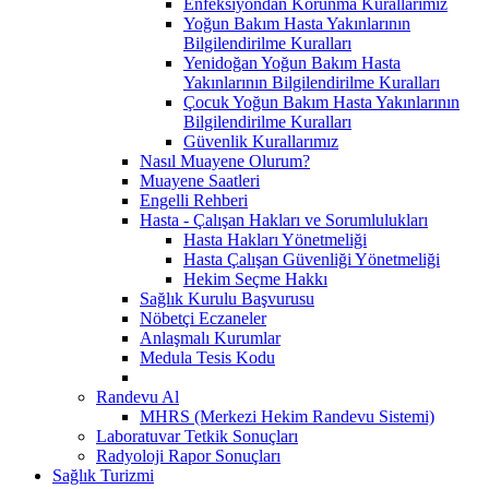
Enfeksiyondan Korunma Kurallarımız
Yoğun Bakım Hasta Yakınlarının
Bilgilendirilme Kuralları
Yenidoğan Yoğun Bakım Hasta
Yakınlarının Bilgilendirilme Kuralları
Çocuk Yoğun Bakım Hasta Yakınlarının
Bilgilendirilme Kuralları
Güvenlik Kurallarımız
Nasıl Muayene Olurum?
Muayene Saatleri
Engelli Rehberi
Hasta - Çalışan Hakları ve Sorumlulukları
Hasta Hakları Yönetmeliği
Hasta Çalışan Güvenliği Yönetmeliği
Hekim Seçme Hakkı
Sağlık Kurulu Başvurusu
Nöbetçi Eczaneler
Anlaşmalı Kurumlar
Medula Tesis Kodu
Randevu Al
MHRS (Merkezi Hekim Randevu Sistemi)
Laboratuvar Tetkik Sonuçları
Radyoloji Rapor Sonuçları
Sağlık Turizmi