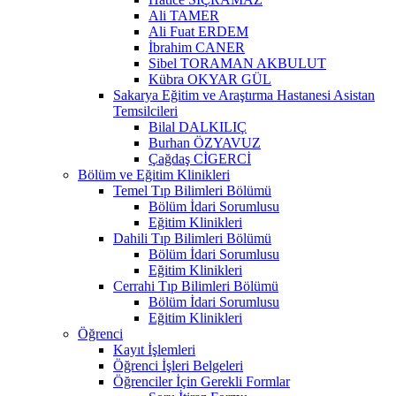
Ali TAMER
Ali Fuat ERDEM
İbrahim CANER
Sibel TORAMAN AKBULUT
Kübra OKYAR GÜL
Sakarya Eğitim ve Araştırma Hastanesi Asistan
Temsilcileri
Bilal DALKILIÇ
Burhan ÖZYAVUZ
Çağdaş CİGERCİ
Bölüm ve Eğitim Klinikleri
Temel Tıp Bilimleri Bölümü
Bölüm İdari Sorumlusu
Eğitim Klinikleri
Dahili Tıp Bilimleri Bölümü
Bölüm İdari Sorumlusu
Eğitim Klinikleri
Cerrahi Tıp Bilimleri Bölümü
Bölüm İdari Sorumlusu
Eğitim Klinikleri
Öğrenci
Kayıt İşlemleri
Öğrenci İşleri Belgeleri
Öğrenciler İçin Gerekli Formlar