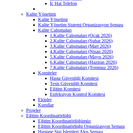
İç Hat Telefon
Kalite Yönetimi
Kalite Yönetimi
Kalite Yönetim Sistemi Organizasyon Şeması
Kalite Çalışmaları
1.Kalite Çalışmaları (Ocak 2026)
2.Kalite Çalışmaları (Şubat 2026)
3.Kalite Çalışmaları (Mart 2026)
4.Kalite Çalışmaları (Nisan 2026)
5.Kalite Çalışmaları (Mayıs 2026)
6.Kalite Çalışmaları (Haziran 2026)
7.Kalite Çalışmaları (Temmuz 2026)
Komiteler
Hasta Güvenliği Komitesi
Tesis Güvenliği Komitesi
Eğitim Komitesi
Enfeksiyon Kontrol Komitesi
Ekipler
Kurullar
Projeler
Eğitim Koordinatörlüğü
Eğitim Koordinatörlüğümüz
Eğitim Koordinatörlüğü Organizasyon Şeması
Hastane Staj İşlemleri Akış Şeması