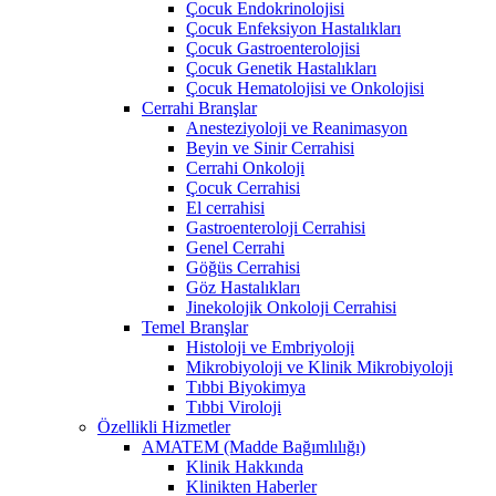
Çocuk Endokrinolojisi
Çocuk Enfeksiyon Hastalıkları
Çocuk Gastroenterolojisi
Çocuk Genetik Hastalıkları
Çocuk Hematolojisi ve Onkolojisi
Cerrahi Branşlar
Anesteziyoloji ve Reanimasyon
Beyin ve Sinir Cerrahisi
Cerrahi Onkoloji
Çocuk Cerrahisi
El cerrahisi
Gastroenteroloji Cerrahisi
Genel Cerrahi
Göğüs Cerrahisi
Göz Hastalıkları
Jinekolojik Onkoloji Cerrahisi
Temel Branşlar
Histoloji ve Embriyoloji
Mikrobiyoloji ve Klinik Mikrobiyoloji
Tıbbi Biyokimya
Tıbbi Viroloji
Özellikli Hizmetler
AMATEM (Madde Bağımlılığı)
Klinik Hakkında
Klinikten Haberler