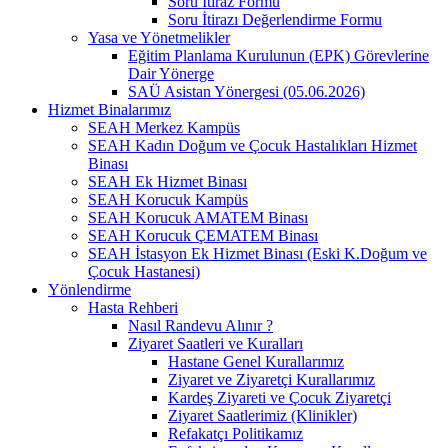
Soru İtiraz Formu
Soru İtirazı Değerlendirme Formu
Yasa ve Yönetmelikler
Eğitim Planlama Kurulunun (EPK) Görevlerine
Dair Yönerge
SAÜ Asistan Yönergesi (05.06.2026)
Hizmet Binalarımız
SEAH Merkez Kampüs
SEAH Kadın Doğum ve Çocuk Hastalıkları Hizmet
Binası
SEAH Ek Hizmet Binası
SEAH Korucuk Kampüs
SEAH Korucuk AMATEM Binası
SEAH Korucuk ÇEMATEM Binası
SEAH İstasyon Ek Hizmet Binası (Eski K.Doğum ve
Çocuk Hastanesi)
Yönlendirme
Hasta Rehberi
Nasıl Randevu Alınır ?
Ziyaret Saatleri ve Kuralları
Hastane Genel Kurallarımız
Ziyaret ve Ziyaretçi Kurallarımız
Kardeş Ziyareti ve Çocuk Ziyaretçi
Ziyaret Saatlerimiz (Klinikler)
Refakatçı Politikamız