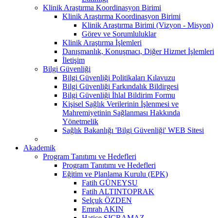
Klinik Araştırma Koordinasyon Birimi
Klinik Araştırma Koordinasyon Birimi
Klinik Araştırma Birimi (Vizyon - Misyon)
Görev ve Sorumluluklar
Klinik Araştırma İşlemleri
Danışmanlık, Konuşmacı, Diğer Hizmet İşlemleri
İletişim
Bilgi Güvenliği
Bilgi Güvenliği Politikaları Kılavuzu
Bilgi Güvenliği Farkındalık Bildirgesi
Bilgi Güvenliği İhlal Bildirim Formu
Kişisel Sağlık Verilerinin İşlenmesi ve
Mahremiyetinin Sağlanması Hakkında
Yönetmelik
Sağlık Bakanlığı 'Bilgi Güvenliği' WEB Sitesi
Akademik
Program Tanıtımı ve Hedefleri
Program Tanıtımı ve Hedefleri
Eğitim ve Planlama Kurulu (EPK)
Fatih GÜNEYSU
Fatih ALTINTOPRAK
Selçuk ÖZDEN
Emrah AKIN
Hatice SIÇRAMAZ