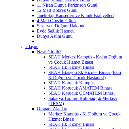
11 Nisan Dünya Parkinson Günü
12 Mart Böbrek Günü
Jinekoloji Kanserleri ve Klinik Faaliyetleri
4 Mart Obezite Günü
Sezaryen Doğum Hakkında
Evde Sağlık Hizmeti
Dünya Astım Günü
Ulaşım
Nasıl Gidilir?
SEAH Merkez Kampüs - Kadın Doğum
ve Çocuk Hizmet Binası
SEAH Ek Hizmet Binası
SEAH İstasyon Ek Hizmet Binası (Eski
K.Doğum ve Çocuk Hastanesi)
SEAH Korucuk Kampüs
SEAH Korucuk AMATEM Binası
SEAH Korucuk ÇEMATEM Binası
Sakarya Toplum Ruh Sağlığı Merkezi
(TRSM)
Otopark Alanları
Merkez Kampüs - K. Doğum ve Çocuk
Hizmet Binası
SEAH Ek Hizmet Binası