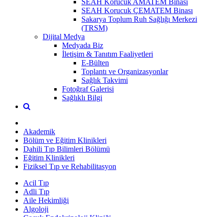
SEAH Korucuk AMATEM Binası
SEAH Korucuk ÇEMATEM Binası
Sakarya Toplum Ruh Sağlığı Merkezi
(TRSM)
Dijital Medya
Medyada Biz
İletişim & Tanıtım Faaliyetleri
E-Bülten
Toplantı ve Organizasyonlar
Sağlık Takvimi
Fotoğraf Galerisi
Sağlıklı Bilgi
Akademik
Bölüm ve Eğitim Klinikleri
Dahili Tıp Bilimleri Bölümü
Eğitim Klinikleri
Fiziksel Tıp ve Rehabilitasyon
Acil Tıp
Adli Tıp
Aile Hekimliği
Algoloji