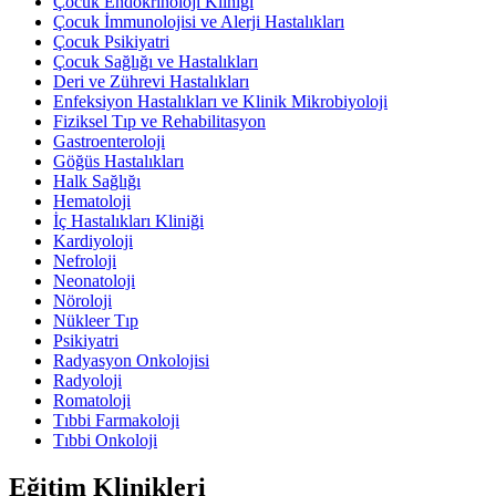
Çocuk Endokrinoloji Kliniği
Çocuk İmmunolojisi ve Alerji Hastalıkları
Çocuk Psikiyatri
Çocuk Sağlığı ve Hastalıkları
Deri ve Zührevi Hastalıkları
Enfeksiyon Hastalıkları ve Klinik Mikrobiyoloji
Fiziksel Tıp ve Rehabilitasyon
Gastroenteroloji
Göğüs Hastalıkları
Halk Sağlığı
Hematoloji
İç Hastalıkları Kliniği
Kardiyoloji
Nefroloji
Neonatoloji
Nöroloji
Nükleer Tıp
Psikiyatri
Radyasyon Onkolojisi
Radyoloji
Romatoloji
Tıbbi Farmakoloji
Tıbbi Onkoloji
Eğitim Klinikleri