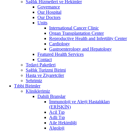
Sağlık Hizmetleri ve Hekimler
Governance
Our Hospital
Our Doctors
Units
International Cancer Clinic
Organ Transplantation Center
Reproductive Health and Infertility Center
Cardiology
Gastroenterology and Hepatology
Featured Health Services
Contact
Tedavi Paketleri
Sağlık Turizmi Birimi
Hasta ve Ziyaretçiler
Şehrimiz
Tıbbi Birimler
Kliniklerimiz
Dahili Branşlar
İmmunoloji ve Alerji Hastalıkları
(ERİŞKİN)
Acil Tıp
Adli Tıp
Aile Hekimliği
Algoloji