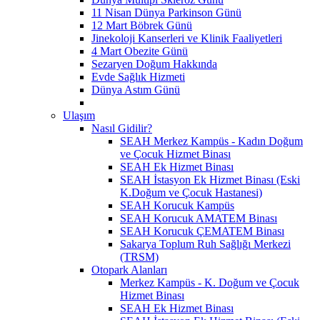
11 Nisan Dünya Parkinson Günü
12 Mart Böbrek Günü
Jinekoloji Kanserleri ve Klinik Faaliyetleri
4 Mart Obezite Günü
Sezaryen Doğum Hakkında
Evde Sağlık Hizmeti
Dünya Astım Günü
Ulaşım
Nasıl Gidilir?
SEAH Merkez Kampüs - Kadın Doğum
ve Çocuk Hizmet Binası
SEAH Ek Hizmet Binası
SEAH İstasyon Ek Hizmet Binası (Eski
K.Doğum ve Çocuk Hastanesi)
SEAH Korucuk Kampüs
SEAH Korucuk AMATEM Binası
SEAH Korucuk ÇEMATEM Binası
Sakarya Toplum Ruh Sağlığı Merkezi
(TRSM)
Otopark Alanları
Merkez Kampüs - K. Doğum ve Çocuk
Hizmet Binası
SEAH Ek Hizmet Binası