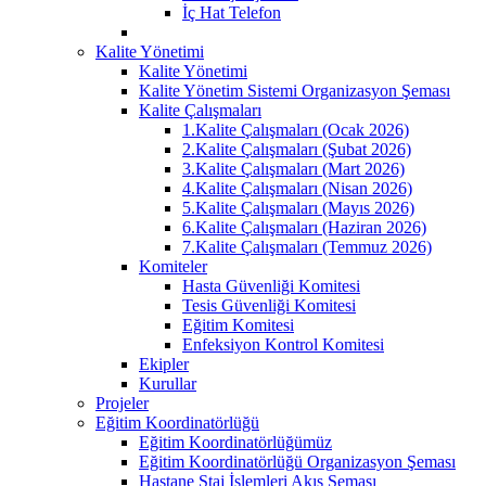
İç Hat Telefon
Kalite Yönetimi
Kalite Yönetimi
Kalite Yönetim Sistemi Organizasyon Şeması
Kalite Çalışmaları
1.Kalite Çalışmaları (Ocak 2026)
2.Kalite Çalışmaları (Şubat 2026)
3.Kalite Çalışmaları (Mart 2026)
4.Kalite Çalışmaları (Nisan 2026)
5.Kalite Çalışmaları (Mayıs 2026)
6.Kalite Çalışmaları (Haziran 2026)
7.Kalite Çalışmaları (Temmuz 2026)
Komiteler
Hasta Güvenliği Komitesi
Tesis Güvenliği Komitesi
Eğitim Komitesi
Enfeksiyon Kontrol Komitesi
Ekipler
Kurullar
Projeler
Eğitim Koordinatörlüğü
Eğitim Koordinatörlüğümüz
Eğitim Koordinatörlüğü Organizasyon Şeması
Hastane Staj İşlemleri Akış Şeması