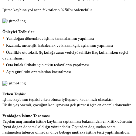
İşitme kaybına yol açan faktörlerin % 50′si önlenebilir
Önleyici Tedbirler
:
•
Yenidoğan döneminde işitme taramalarının yapılması
•
Kızamık, menenjit, kabakulak ve kızamıkçık aşılarının yapılması
•
Özellikle ototoksik (iç kulağa zarar verici) özellikte ilaç kullanırken seçici
davranılması
•
Orta kulak iltihabı için etkin tedavilerin yapılması
•
Aşırı gürültülü ortamlardan kaçınılması
Erken Teşhis:
İşitme kaybının teşhisi erken olursa iyileşme o kadar hızlı olacaktır.
İlk iki yaş önemli, çocuğun konuşmasını geliştirmesi için en önemli dönemdir.
Yenidoğan İşitme Taraması
Yapılan araştırmalar işitme kaybının saptanması bakımından en kritik dönemin
"
yeni doğan dönemi
" olduğu yönündedir. O yüzden doğumdan sonra,
hastaneden taburcu olmadan önce bebeğe mutlaka işitme testi yaptırılmalıdır.