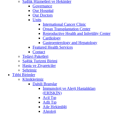
Sağlık Hizmetleri ve Hekimler
Governance
Our Hospital
Our Doctors
Units
International Cancer Clinic
Organ Transplantation Center
Reproductive Health and Infertility Center
Cardiology
Gastroenterology and Hepatology
Featured Health Services
Contact
Tedavi Paketleri
Sağlık Turizmi Birimi
Hasta ve Ziyaretçiler
Şehrimiz
Tıbbi Birimler
Kliniklerimiz
Dahili Branşlar
İmmunoloji ve Alerji Hastalıkları
(ERİŞKİN)
Acil Tıp
Adli Tıp
Aile Hekimliği
Algoloji