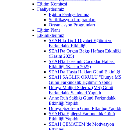
Eğitim Komitesi
Faaliyetlerimiz
Eğitim Faaliyetlerimiz
Sertifikasyon Programları
Oryantasyon Programları
Eğitim Planı
Etkinliklerimiz
SEAH’ta Tip 1 Diyabet Eğitimi ve
Farkındalık Etkinliği
SEAH'ta Organ Bağış Haftası Etkinliği
(Kasım 2025)
SEAH'ta Lösemili Çocuklar Haftası
Etkinliği (Kasım 2025)
SEAH'ta Hasta Hakları Günü Etkinliği
SEAH SAĞLIK OKULU "Dünya MS
Günü Farkındalık Eğitimi" Yapıldı
Dünya Multipl Skleroz (MS) Günü
Farkındalık Semineri Yapıldı
Anne Ruh Sağlığı Günü Farkındalık
Etkinliği Yapıldı
Dünya Şizofreni Günü Etkinliği Yapıldı
SEAH'ta Epilepsi Farkındalık Günü
Etkinliği Yapıldı
SEAH ÇEMATEM’de Motivasyon
Etkinliği