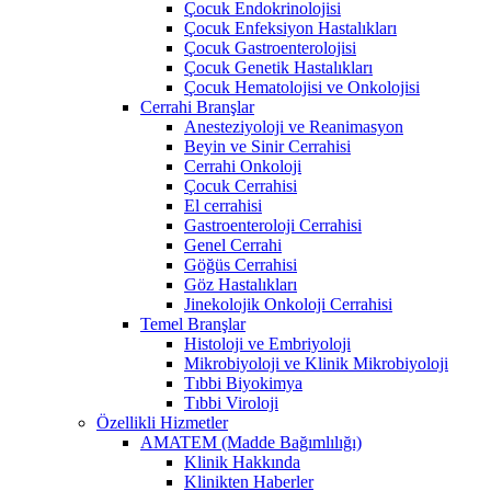
Çocuk Endokrinolojisi
Çocuk Enfeksiyon Hastalıkları
Çocuk Gastroenterolojisi
Çocuk Genetik Hastalıkları
Çocuk Hematolojisi ve Onkolojisi
Cerrahi Branşlar
Anesteziyoloji ve Reanimasyon
Beyin ve Sinir Cerrahisi
Cerrahi Onkoloji
Çocuk Cerrahisi
El cerrahisi
Gastroenteroloji Cerrahisi
Genel Cerrahi
Göğüs Cerrahisi
Göz Hastalıkları
Jinekolojik Onkoloji Cerrahisi
Temel Branşlar
Histoloji ve Embriyoloji
Mikrobiyoloji ve Klinik Mikrobiyoloji
Tıbbi Biyokimya
Tıbbi Viroloji
Özellikli Hizmetler
AMATEM (Madde Bağımlılığı)
Klinik Hakkında
Klinikten Haberler