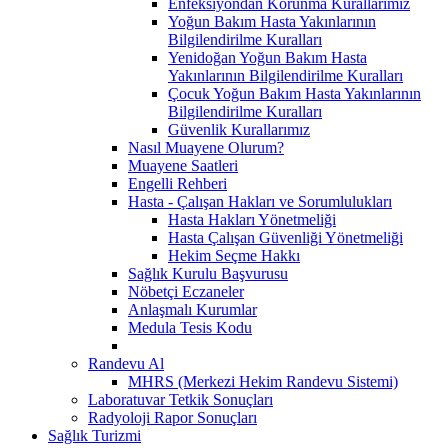
Enfeksiyondan Korunma Kurallarımız
Yoğun Bakım Hasta Yakınlarının
Bilgilendirilme Kuralları
Yenidoğan Yoğun Bakım Hasta
Yakınlarının Bilgilendirilme Kuralları
Çocuk Yoğun Bakım Hasta Yakınlarının
Bilgilendirilme Kuralları
Güvenlik Kurallarımız
Nasıl Muayene Olurum?
Muayene Saatleri
Engelli Rehberi
Hasta - Çalışan Hakları ve Sorumlulukları
Hasta Hakları Yönetmeliği
Hasta Çalışan Güvenliği Yönetmeliği
Hekim Seçme Hakkı
Sağlık Kurulu Başvurusu
Nöbetçi Eczaneler
Anlaşmalı Kurumlar
Medula Tesis Kodu
Randevu Al
MHRS (Merkezi Hekim Randevu Sistemi)
Laboratuvar Tetkik Sonuçları
Radyoloji Rapor Sonuçları
Sağlık Turizmi