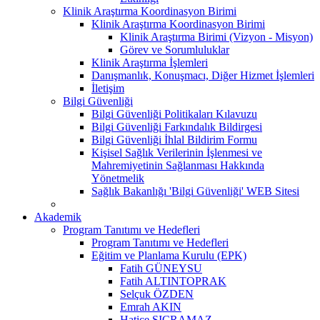
Klinik Araştırma Koordinasyon Birimi
Klinik Araştırma Koordinasyon Birimi
Klinik Araştırma Birimi (Vizyon - Misyon)
Görev ve Sorumluluklar
Klinik Araştırma İşlemleri
Danışmanlık, Konuşmacı, Diğer Hizmet İşlemleri
İletişim
Bilgi Güvenliği
Bilgi Güvenliği Politikaları Kılavuzu
Bilgi Güvenliği Farkındalık Bildirgesi
Bilgi Güvenliği İhlal Bildirim Formu
Kişisel Sağlık Verilerinin İşlenmesi ve
Mahremiyetinin Sağlanması Hakkında
Yönetmelik
Sağlık Bakanlığı 'Bilgi Güvenliği' WEB Sitesi
Akademik
Program Tanıtımı ve Hedefleri
Program Tanıtımı ve Hedefleri
Eğitim ve Planlama Kurulu (EPK)
Fatih GÜNEYSU
Fatih ALTINTOPRAK
Selçuk ÖZDEN
Emrah AKIN
Hatice SIÇRAMAZ