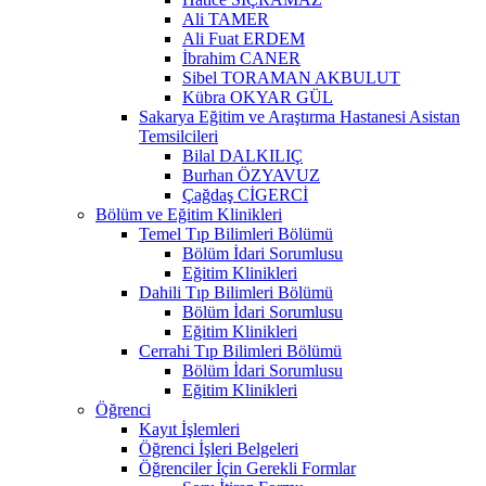
Ali TAMER
Ali Fuat ERDEM
İbrahim CANER
Sibel TORAMAN AKBULUT
Kübra OKYAR GÜL
Sakarya Eğitim ve Araştırma Hastanesi Asistan
Temsilcileri
Bilal DALKILIÇ
Burhan ÖZYAVUZ
Çağdaş CİGERCİ
Bölüm ve Eğitim Klinikleri
Temel Tıp Bilimleri Bölümü
Bölüm İdari Sorumlusu
Eğitim Klinikleri
Dahili Tıp Bilimleri Bölümü
Bölüm İdari Sorumlusu
Eğitim Klinikleri
Cerrahi Tıp Bilimleri Bölümü
Bölüm İdari Sorumlusu
Eğitim Klinikleri
Öğrenci
Kayıt İşlemleri
Öğrenci İşleri Belgeleri
Öğrenciler İçin Gerekli Formlar