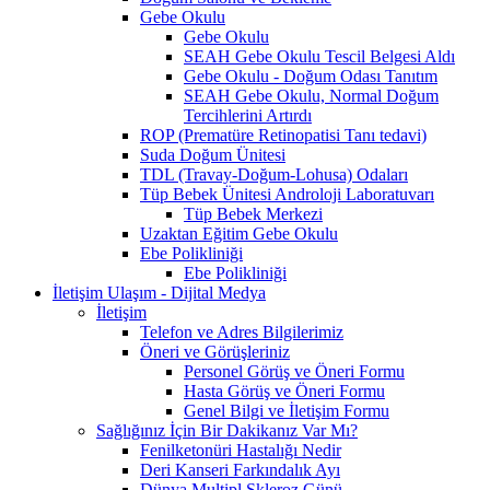
Gebe Okulu
Gebe Okulu
SEAH Gebe Okulu Tescil Belgesi Aldı
Gebe Okulu - Doğum Odası Tanıtım
SEAH Gebe Okulu, Normal Doğum
Tercihlerini Artırdı
ROP (Prematüre Retinopatisi Tanı tedavi)
Suda Doğum Ünitesi
TDL (Travay-Doğum-Lohusa) Odaları
Tüp Bebek Ünitesi Androloji Laboratuvarı
Tüp Bebek Merkezi
Uzaktan Eğitim Gebe Okulu
Ebe Polikliniği
Ebe Polikliniği
İletişim Ulaşım - Dijital Medya
İletişim
Telefon ve Adres Bilgilerimiz
Öneri ve Görüşleriniz
Personel Görüş ve Öneri Formu
Hasta Görüş ve Öneri Formu
Genel Bilgi ve İletişim Formu
Sağlığınız İçin Bir Dakikanız Var Mı?
Fenilketonüri Hastalığı Nedir
Deri Kanseri Farkındalık Ayı
Dünya Multipl Skleroz Günü