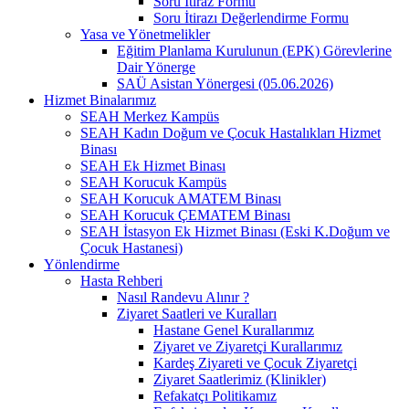
Soru İtiraz Formu
Soru İtirazı Değerlendirme Formu
Yasa ve Yönetmelikler
Eğitim Planlama Kurulunun (EPK) Görevlerine
Dair Yönerge
SAÜ Asistan Yönergesi (05.06.2026)
Hizmet Binalarımız
SEAH Merkez Kampüs
SEAH Kadın Doğum ve Çocuk Hastalıkları Hizmet
Binası
SEAH Ek Hizmet Binası
SEAH Korucuk Kampüs
SEAH Korucuk AMATEM Binası
SEAH Korucuk ÇEMATEM Binası
SEAH İstasyon Ek Hizmet Binası (Eski K.Doğum ve
Çocuk Hastanesi)
Yönlendirme
Hasta Rehberi
Nasıl Randevu Alınır ?
Ziyaret Saatleri ve Kuralları
Hastane Genel Kurallarımız
Ziyaret ve Ziyaretçi Kurallarımız
Kardeş Ziyareti ve Çocuk Ziyaretçi
Ziyaret Saatlerimiz (Klinikler)
Refakatçı Politikamız