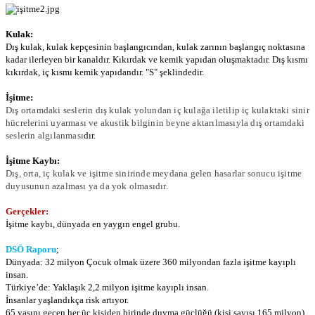
Kulak:
Dış kulak, kulak kepçesinin başlangıcından, kulak zarının başlangıç noktasına
kadar ilerleyen bir kanaldır. Kıkırdak ve kemik yapıdan oluşmaktadır. Dış kısmı
kıkırdak, iç kısmı kemik yapıdandır. "S" şeklindedir.
İşitme:
Dış ortamdaki seslerin dış kulak yolundan iç kulağa iletilip iç kulaktaki sinir
hücrelerini uyarması ve akustik bilginin beyne aktarılmasıyla dış ortamdaki
seslerin algılanması
dır.
İşitme Kaybı:
Dış, orta, iç kulak ve işitme sinirinde meydana gelen hasarlar sonucu işitme
duyusunun azalması ya da yok olmasıdır.
Gerçekler:
İşitme kaybı, dünyada en yaygın engel grubu.
DSÖ Raporu
;
Dünyada: 32 milyon Çocuk olmak üzere 360 milyondan fazla işitme kayıplı
insan.
Türkiye’de: Yaklaşık 2,2 milyon işitme kayıplı insan.
İnsanlar yaşlandıkça risk artıyor.
65 yaşını geçen her üç kişiden birinde duyma güçlüğü (kişi sayısı 165 milyon).