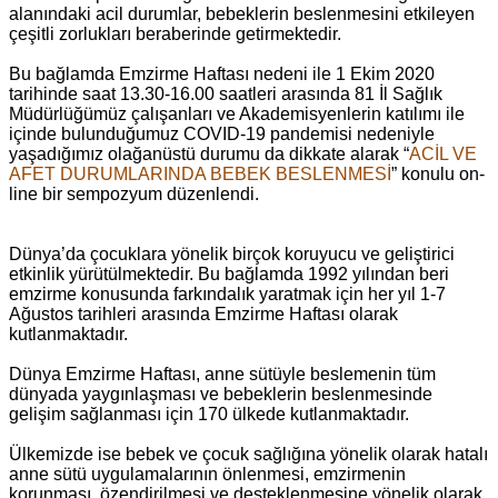
alanındaki acil durumlar, bebeklerin beslenmesini etkileyen
çeşitli zorlukları beraberinde getirmektedir.
Bu bağlamda Emzirme Haftası nedeni ile 1 Ekim 2020
tarihinde saat 13.30-16.00 saatleri arasında 81 İl Sağlık
Müdürlüğümüz çalışanları ve Akademisyenlerin katılımı ile
içinde bulunduğumuz COVID-19 pandemisi nedeniyle
yaşadığımız olağanüstü durumu da dikkate alarak “
ACİL VE
AFET DURUMLARINDA BEBEK BESLENMESİ
” konulu on-
line bir sempozyum düzenlendi.
Dünya’da çocuklara yönelik birçok koruyucu ve geliştirici
etkinlik yürütülmektedir. Bu bağlamda 1992 yılından beri
emzirme konusunda farkındalık yaratmak için her yıl 1-7
Ağustos tarihleri arasında Emzirme Haftası olarak
kutlanmaktadır.
Dünya Emzirme Haftası, anne sütüyle beslemenin tüm
dünyada yaygınlaşması ve bebeklerin beslenmesinde
gelişim sağlanması için 170 ülkede kutlanmaktadır.
Ülkemizde ise bebek ve çocuk sağlığına yönelik olarak hatalı
anne sütü uygulamalarının önlenmesi, emzirmenin
korunması, özendirilmesi ve desteklenmesine yönelik olarak