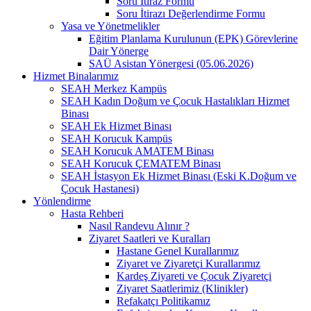
Soru İtiraz Formu
Soru İtirazı Değerlendirme Formu
Yasa ve Yönetmelikler
Eğitim Planlama Kurulunun (EPK) Görevlerine
Dair Yönerge
SAÜ Asistan Yönergesi (05.06.2026)
Hizmet Binalarımız
SEAH Merkez Kampüs
SEAH Kadın Doğum ve Çocuk Hastalıkları Hizmet
Binası
SEAH Ek Hizmet Binası
SEAH Korucuk Kampüs
SEAH Korucuk AMATEM Binası
SEAH Korucuk ÇEMATEM Binası
SEAH İstasyon Ek Hizmet Binası (Eski K.Doğum ve
Çocuk Hastanesi)
Yönlendirme
Hasta Rehberi
Nasıl Randevu Alınır ?
Ziyaret Saatleri ve Kuralları
Hastane Genel Kurallarımız
Ziyaret ve Ziyaretçi Kurallarımız
Kardeş Ziyareti ve Çocuk Ziyaretçi
Ziyaret Saatlerimiz (Klinikler)
Refakatçı Politikamız