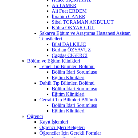
Ali TAMER
Ali Fuat ERDEM
İbrahim CANER
Sibel TORAMAN AKBULUT
Kübra OKYAR GÜL
Sakarya Eğitim ve Araştırma Hastanesi Asistan
Temsilcileri
Bilal DALKILIÇ
Burhan ÖZYAVUZ
Çağdaş CİGERCİ
Bölüm ve Eğitim Klinikleri
Temel Tıp Bilimleri Bölümü
Bölüm İdari Sorumlusu
Eğitim Klinikleri
Dahili Tıp Bilimleri Bölümü
Bölüm İdari Sorumlusu
Eğitim Klinikleri
Cerrahi Tıp Bilimleri Bölümü
Bölüm İdari Sorumlusu
Eğitim Klinikleri
Öğrenci
Kayıt İşlemleri
Öğrenci İşleri Belgeleri
Öğrenciler İçin Gerekli Formlar