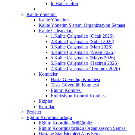
İç Hat Telefon
Kalite Yönetimi
Kalite Yönetimi
Kalite Yönetim Sistemi Organizasyon Şeması
Kalite Çalışmaları
1.Kalite Çalışmaları (Ocak 2026)
2.Kalite Çalışmaları (Şubat 2026)
3.Kalite Çalışmaları (Mart 2026)
4.Kalite Çalışmaları (Nisan 2026)
5.Kalite Çalışmaları (Mayıs 2026)
6.Kalite Çalışmaları (Haziran 2026)
7.Kalite Çalışmaları (Temmuz 2026)
Komiteler
Hasta Güvenliği Komitesi
Tesis Güvenliği Komitesi
Eğitim Komitesi
Enfeksiyon Kontrol Komitesi
Ekipler
Kurullar
Projeler
Eğitim Koordinatörlüğü
Eğitim Koordinatörlüğümüz
Eğitim Koordinatörlüğü Organizasyon Şeması
Hastane Staj İşlemleri Akış Şeması