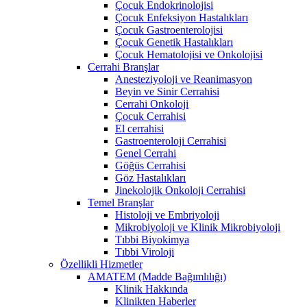
Çocuk Endokrinolojisi
Çocuk Enfeksiyon Hastalıkları
Çocuk Gastroenterolojisi
Çocuk Genetik Hastalıkları
Çocuk Hematolojisi ve Onkolojisi
Cerrahi Branşlar
Anesteziyoloji ve Reanimasyon
Beyin ve Sinir Cerrahisi
Cerrahi Onkoloji
Çocuk Cerrahisi
El cerrahisi
Gastroenteroloji Cerrahisi
Genel Cerrahi
Göğüs Cerrahisi
Göz Hastalıkları
Jinekolojik Onkoloji Cerrahisi
Temel Branşlar
Histoloji ve Embriyoloji
Mikrobiyoloji ve Klinik Mikrobiyoloji
Tıbbi Biyokimya
Tıbbi Viroloji
Özellikli Hizmetler
AMATEM (Madde Bağımlılığı)
Klinik Hakkında
Klinikten Haberler