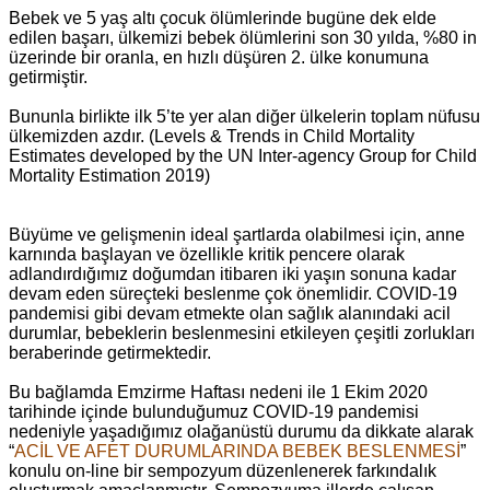
Bebek ve 5 yaş altı çocuk ölümlerinde bugüne dek elde
edilen başarı, ülkemizi bebek ölümlerini son 30 yılda, %80 in
üzerinde bir oranla, en hızlı düşüren 2. ülke konumuna
getirmiştir.
Bununla birlikte ilk 5’te yer alan diğer ülkelerin toplam nüfusu
ülkemizden azdır. (Levels & Trends in Child Mortality
Estimates developed by the UN Inter-agency Group for Child
Mortality Estimation 2019)
Büyüme ve gelişmenin ideal şartlarda olabilmesi için, anne
karnında başlayan ve özellikle kritik pencere olarak
adlandırdığımız doğumdan itibaren iki yaşın sonuna kadar
devam eden süreçteki beslenme çok önemlidir. COVID-19
pandemisi gibi devam etmekte olan sağlık alanındaki acil
durumlar, bebeklerin beslenmesini etkileyen çeşitli zorlukları
beraberinde getirmektedir.
Bu bağlamda Emzirme Haftası nedeni ile 1 Ekim 2020
tarihinde içinde bulunduğumuz COVID-19 pandemisi
nedeniyle yaşadığımız olağanüstü durumu da dikkate alarak
“
ACİL VE AFET DURUMLARINDA BEBEK BESLENMESİ
”
konulu on-line bir sempozyum düzenlenerek farkındalık