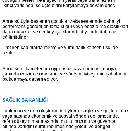
çocuğun beslenme ihtiyacının yarısı veya daha fazlasını,
ikinci yarısında ise üçte birini karşılamaya devam eder.
Anne sütüyle beslenen çocuklar zeka testlerinde daha iyi
performans gösterirler, fazla kilolu veya obez olma olasılıkları
daha düşüktür ve ileriki yaşamlarında diyabete daha az
eğilimlidirler.
Emziren kadınlarda meme ve yumurtalık kanseri riski de
azalır.
Anne sütü ikamelerinin uygunsuz pazarlanması, dünya
çapında emzirme oranlarını ve süresini iyileştirme çabalarını
baltalamaya devam ediyor.
SAĞLIK BAKANLIĞI
Toplumun ve onu oluşturan bireylerin, sağlıklı ve güçlü olarak
yaşamasında ekonomik ve sosyal yönden gelişmesinde,
refah düzeyinin artmasında, mutlu, huzurlu ve güvence
altında varlığını sürdürebilmesinde yeterli ve dengeli