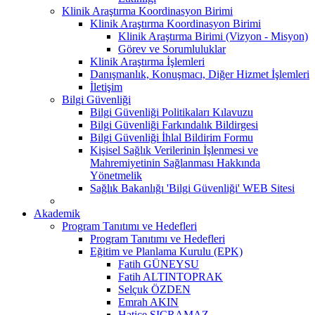
Klinik Araştırma Koordinasyon Birimi
Klinik Araştırma Koordinasyon Birimi
Klinik Araştırma Birimi (Vizyon - Misyon)
Görev ve Sorumluluklar
Klinik Araştırma İşlemleri
Danışmanlık, Konuşmacı, Diğer Hizmet İşlemleri
İletişim
Bilgi Güvenliği
Bilgi Güvenliği Politikaları Kılavuzu
Bilgi Güvenliği Farkındalık Bildirgesi
Bilgi Güvenliği İhlal Bildirim Formu
Kişisel Sağlık Verilerinin İşlenmesi ve
Mahremiyetinin Sağlanması Hakkında
Yönetmelik
Sağlık Bakanlığı 'Bilgi Güvenliği' WEB Sitesi
Akademik
Program Tanıtımı ve Hedefleri
Program Tanıtımı ve Hedefleri
Eğitim ve Planlama Kurulu (EPK)
Fatih GÜNEYSU
Fatih ALTINTOPRAK
Selçuk ÖZDEN
Emrah AKIN
Hatice SIÇRAMAZ