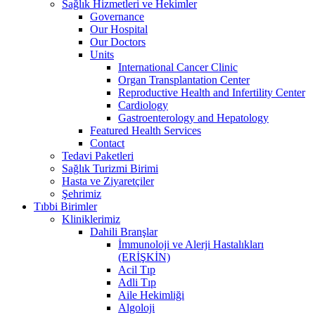
Sağlık Hizmetleri ve Hekimler
Governance
Our Hospital
Our Doctors
Units
International Cancer Clinic
Organ Transplantation Center
Reproductive Health and Infertility Center
Cardiology
Gastroenterology and Hepatology
Featured Health Services
Contact
Tedavi Paketleri
Sağlık Turizmi Birimi
Hasta ve Ziyaretçiler
Şehrimiz
Tıbbi Birimler
Kliniklerimiz
Dahili Branşlar
İmmunoloji ve Alerji Hastalıkları
(ERİŞKİN)
Acil Tıp
Adli Tıp
Aile Hekimliği
Algoloji