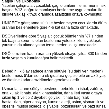
Sağlıklı ve Ekonomik
Yapılan çalışmalar; çocukluk çağı ölümlerini, emzirmenin tek
başına %13, doğru tamamlayıcı beslenme uygulamaları ile
birlikte yaklaşık %20 oranında azalttığını ortaya koymuştur.
UNICEF’e göre; anne sütü ile beslenmeyen çocuklarda ölüm
oranları beslenenlere göre 4-6 kat daha fazla olmaktadır.
DSÖ verilerine göre 5 yaş altı çocuk ölümlerinin %7 sinden
tek başına sorumlu olan beslenme yetersizlikleri, yaklaşık
yarısının da altında yatan temel nedeni oluşturmaktadır.
DSÖ, emziren kadın oranları yüksek olsaydı yılda 800 binden
fazla yaşamın kurtulacağını belirtmektedir.
Bebeğin ilk 6 ay sadece anne sütüyle (su dahi verilmeden)
beslenmesi, 6'dan sonra ek gıdalara geçilse bile en az 2 yaş
ve ötesine kadar emzirilmeleri gerekmektedir.
Uzmanlar, anne sütüyle beslenen bebeklerin ishal, zatürre,
orta kulak iltihabı, alerjik hastalıklar, daha ileri yaşta ortaya
çıkan tip 1 ve tip 2 diyabet, çölyak, iltihabi bağırsak
hastalıkları, hipertansiyon, kanser, alerji, astım, şişmanlık ve
obezite, multipl skleroz, diş yapısı bozuklukları ve bazı ruhsal