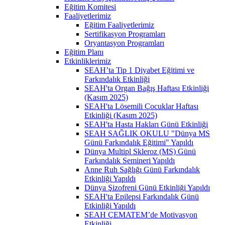
Eğitim Komitesi
Faaliyetlerimiz
Eğitim Faaliyetlerimiz
Sertifikasyon Programları
Oryantasyon Programları
Eğitim Planı
Etkinliklerimiz
SEAH’ta Tip 1 Diyabet Eğitimi ve
Farkındalık Etkinliği
SEAH'ta Organ Bağış Haftası Etkinliği
(Kasım 2025)
SEAH'ta Lösemili Çocuklar Haftası
Etkinliği (Kasım 2025)
SEAH'ta Hasta Hakları Günü Etkinliği
SEAH SAĞLIK OKULU "Dünya MS
Günü Farkındalık Eğitimi" Yapıldı
Dünya Multipl Skleroz (MS) Günü
Farkındalık Semineri Yapıldı
Anne Ruh Sağlığı Günü Farkındalık
Etkinliği Yapıldı
Dünya Şizofreni Günü Etkinliği Yapıldı
SEAH'ta Epilepsi Farkındalık Günü
Etkinliği Yapıldı
SEAH ÇEMATEM’de Motivasyon
Etkinliği