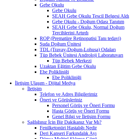
Gebe Okulu
Gebe Okulu
SEAH Gebe Okulu Tescil Belgesi Aldı
Gebe Okulu - Doğum Odası Tanıtım
SEAH Gebe Okulu, Normal Doğum
Tercihlerini Artırdı
ROP (Prematüre Retinopatisi Tanı tedavi)
Suda Doğum Ünitesi
TDL (Travay-Doğum-Lohusa) Odaları
Tüp Bebek Ünitesi Androloji Laboratuvarı
Tüp Bebek Merkezi
Uzaktan Eğitim Gebe Okulu
Ebe Polikliniği
Ebe Polikliniği
İletişim Ulaşım - Dijital Medya
İletişim
Telefon ve Adres Bilgilerimiz
Öneri ve Görüşleriniz
Personel Görüş ve Öneri Formu
Hasta Görüş ve Öneri Formu
Genel Bilgi ve İletişim Formu
Sağlığınız İçin Bir Dakikanız Var Mı?
Fenilketonüri Hastalığı Nedir
Deri Kanseri Farkındalık Ayı
Dünya Multipl Skleroz Günü