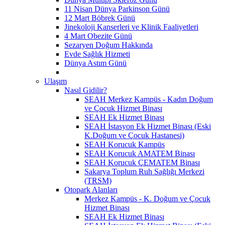
11 Nisan Dünya Parkinson Günü
12 Mart Böbrek Günü
Jinekoloji Kanserleri ve Klinik Faaliyetleri
4 Mart Obezite Günü
Sezaryen Doğum Hakkında
Evde Sağlık Hizmeti
Dünya Astım Günü
Ulaşım
Nasıl Gidilir?
SEAH Merkez Kampüs - Kadın Doğum
ve Çocuk Hizmet Binası
SEAH Ek Hizmet Binası
SEAH İstasyon Ek Hizmet Binası (Eski
K.Doğum ve Çocuk Hastanesi)
SEAH Korucuk Kampüs
SEAH Korucuk AMATEM Binası
SEAH Korucuk ÇEMATEM Binası
Sakarya Toplum Ruh Sağlığı Merkezi
(TRSM)
Otopark Alanları
Merkez Kampüs - K. Doğum ve Çocuk
Hizmet Binası
SEAH Ek Hizmet Binası