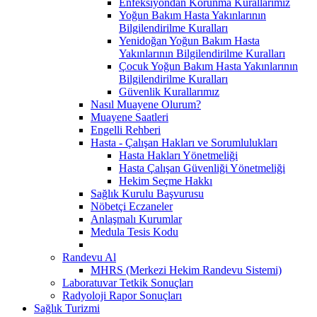
Enfeksiyondan Korunma Kurallarımız
Yoğun Bakım Hasta Yakınlarının
Bilgilendirilme Kuralları
Yenidoğan Yoğun Bakım Hasta
Yakınlarının Bilgilendirilme Kuralları
Çocuk Yoğun Bakım Hasta Yakınlarının
Bilgilendirilme Kuralları
Güvenlik Kurallarımız
Nasıl Muayene Olurum?
Muayene Saatleri
Engelli Rehberi
Hasta - Çalışan Hakları ve Sorumlulukları
Hasta Hakları Yönetmeliği
Hasta Çalışan Güvenliği Yönetmeliği
Hekim Seçme Hakkı
Sağlık Kurulu Başvurusu
Nöbetçi Eczaneler
Anlaşmalı Kurumlar
Medula Tesis Kodu
Randevu Al
MHRS (Merkezi Hekim Randevu Sistemi)
Laboratuvar Tetkik Sonuçları
Radyoloji Rapor Sonuçları
Sağlık Turizmi